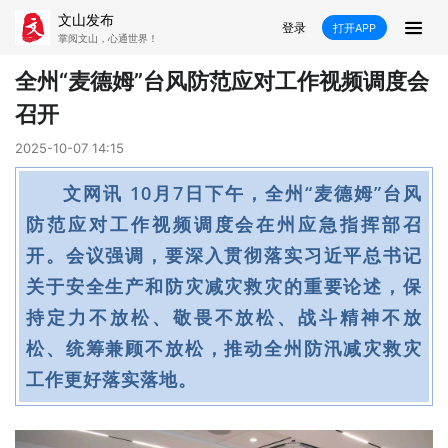
文山发布
登录
打开APP
掌阅文山，心通世界！
新闻
全州“麦德姆”台风防范应对工作视频调度会
召开
飞卡阅读
推荐
政声
好在文山
2025-10-07 14:15
媒体看文山
直播
时事
专题
文网讯 10月7日下午，全州“麦德姆”台风
康养
社会
科教
经济
防范应对工作视频调度会在州应急指挥部召
开。会议强调，要深入贯彻落实习近平总书记
民族
商务
关于安全生产和防灾减灾救灾的重要论述，保
县市
持定力不放松、敬畏不放松、战斗精神不放
松、统筹兼顾不放松，推动全州防汛减灾救灾
文山市
砚山县
西畴县
麻栗坡县
工作更好落实落地。
马关县
丘北县
广南县
富宁县