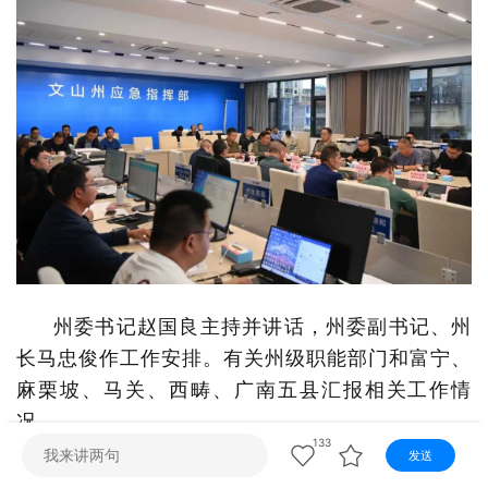
视听
视频快刷
视频点播
阿文工作室
文山新闻
壮语节目
苗语节目
瑶语节目
州委书记赵国良主持并讲话，州委副书记、州
长马忠俊作工作安排。有关州级职能部门和富宁、
麻栗坡、马关、西畴、广南五县汇报相关工作情
况。
133
发送