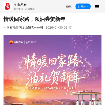
文山发布
登录
打开APP
掌阅文山，心通世界！
新闻
情暖回家路，领油券贺新年
飞卡阅读
推荐
政声
好在文山
中国石油云南文山销售分公司
2026-01-30 03:17
媒体看文山
直播
时事
专题
康养
社会
科教
经济
民族
商务
县市
文山市
砚山县
西畴县
麻栗坡县
马关县
丘北县
广南县
富宁县