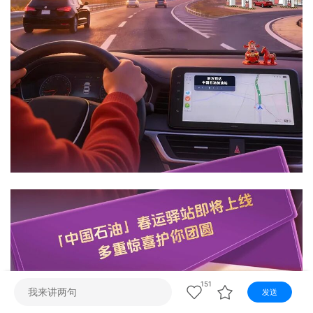
视听
视频快刷
视频点播
阿文工作室
文山新闻
壮语节目
苗语节目
瑶语节目
151
发送