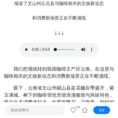
视听
报道了文山州丘北县与咖啡相关的文旅新业态
视频快刷
视频点播
阿文工作室
文山新闻
和消费新场景正在不断涌现
壮语节目
苗语节目
瑶语节目
↓↓↓
我们把视线转到我国咖啡主产区云南。在这里与
咖啡相关的文旅新业态和消费新场景正在不断涌现。
眼下，云南省文山州砚山县蓝花楹应季盛开，紫
玉满城。树下的咖啡馆也凭借浪漫极致与风味特色，
吸引许多消费者打卡。临窗赏繁花、品咖香，独特的
街区景观培育出树下经济，咖啡馆、汉服店等人气店
148
发送
铺应运而生。