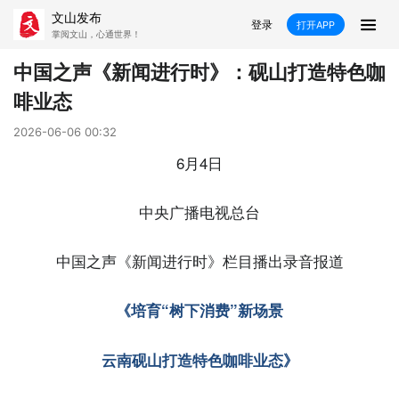
文山发布
登录
打开APP
掌阅文山，心通世界！
新闻
中国之声《新闻进行时》：砚山打造特色咖
啡业态
飞卡阅读
推荐
政声
好在文山
2026-06-06 00:32
媒体看文山
直播
时事
专题
6月4日
康养
社会
科教
经济
中央广播电视总台
民族
商务
中国之声《新闻进行时》栏目播出录音报道
县市
《培育“树下消费”新场景
文山市
砚山县
西畴县
麻栗坡县
云南砚山打造特色咖啡业态》
马关县
丘北县
广南县
富宁县