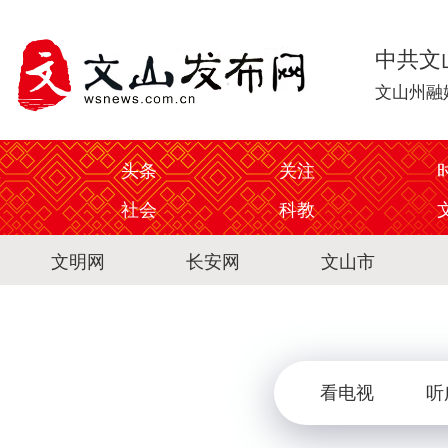
中共文
文山州融
头条
关注
社会
科教
文明网
长安网
文山市
看电视
听