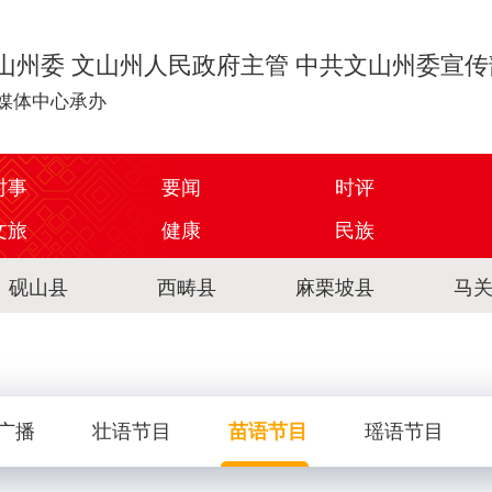
山州委 文山州人民政府主管 中共文山州委宣
媒体中心承办
时事
要闻
时评
文旅
健康
民族
砚山县
西畴县
麻栗坡县
马
广播
壮语节目
苗语节目
瑶语节目