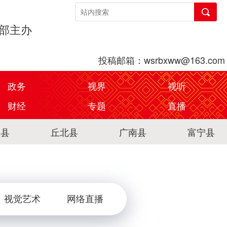
传部主办
投稿邮箱：wsrbxww@163.com
政务
视界
视听
财经
专题
直播
关县
丘北县
广南县
富宁县
视觉艺术
网络直播