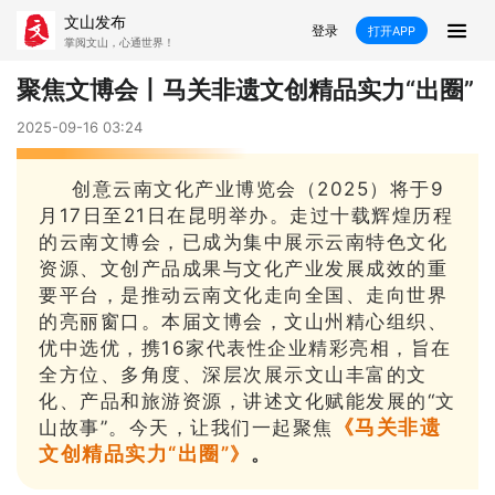
文山发布
登录
打开APP
掌阅文山，心通世界！
新闻
聚焦文博会丨马关非遗文创精品实力“出圈”
飞卡阅读
推荐
政声
好在文山
2025-09-16 03:24
媒体看文山
直播
时事
专题
创意云南文化产业博览会（2025）将于9
月17日至21日在昆明举办。走过十载辉煌历程
康养
社会
科教
经济
的云南文博会，已成为集中展示云南特色文化
资源、文创产品成果与文化产业发展成效的重
民族
商务
要平台，是推动云南文化走向全国、走向世界
的亮丽窗口。本届文博会，文山州精心组织、
县市
优中选优，携16家代表性企业精彩亮相，旨在
全方位、多角度、深层次展示文山丰富的文
文山市
砚山县
西畴县
麻栗坡县
化、产品和旅游资源，讲述文化赋能发展的“文
《马关非遗
山故事”。今天，让我们一起聚焦
马关县
丘北县
广南县
富宁县
文创精品实力“出圈”
》
。