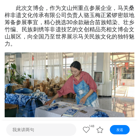
视听
此次文博会，作为文山州重点参展企业，马关桑
梓非遗文化传承有限公司负责人骆玉梅正紧锣密鼓地
视频快刷
视频点播
阿文工作室
文山新闻
筹备参展事宜，精心挑选30余款融合苗族蜡染、壮乡
竹编、民族刺绣等非遗技艺的文创精品亮相文博会文
壮语节目
苗语节目
瑶语节目
山展区，向全国乃至世界展示马关民族文化的独特魅
力。
148
发送