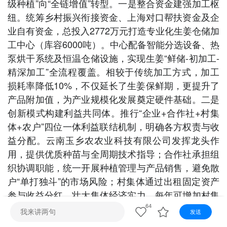
级种植”向“全链增值”转型。一是整合资金建强加工枢
视听
纽。统筹乡村振兴衔接资金、上海对口帮扶资金及企
视频快刷
视频点播
阿文工作室
文山新闻
业自有资金，总投入2772万元打造专业化生姜仓储加
工中心（库容6000吨）。中心配备智能分选设备、热
壮语节目
苗语节目
瑶语节目
泵烘干系统及恒温仓储设施，实现生姜“鲜储-初加工-
精深加工”全流程覆盖。相较于传统加工方式，加工
损耗率降低10%，不仅延长了生姜保鲜期，更提升了
产品附加值，为产业规模化发展奠定硬件基础。二是
创新模式构建利益共同体。推行“企业+合作社+村集
体+农户”四位一体利益联结机制，明确各方权责与收
益分配。云南玉乡农农业科技有限公司发挥龙头作
用，提供优质种苗与全周期技术指导；合作社承担组
织协调职能，统一开展种植管理与产品销售，避免散
户“单打独斗”的市场风险；村集体通过出租固定资产
参与收益分红，壮大集体经济实力，每年可增加村集
体经济收入140万余元；农户可灵活选择“务工+种
64
发送
植”双重增收路径，通过流转土地实现100万元的收