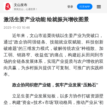
文山发布
登录
打开APP
掌阅文山，心通世界！
新闻
激活生姜产业动能 绘就振兴增收图景
飞卡阅读
推荐
政声
好在文山
2025-11-03 10:46
近年来，文山市追栗街镇以生姜产业为突破口，
媒体看文山
直播
时事
专题
通过“政企协同强链条、技能就业双赋能、科技创新
破难题”的三维发力模式，破解传统农业“种植散、加
康养
社会
科教
经济
工弱、销路窄、收益低”的痛点，构建起从田间到市
场的全链条发展体系，实现产业提质与农户增收的双
民族
商务
向共赢，为乡村振兴提供了可复制、可推广的实践样
本。
县市
政企协同织密产业链，筑牢产业发展“压舱石”
文山市
砚山县
西畴县
麻栗坡县
立足生姜产业发展短板，以多方协作打破资源壁
马关县
丘北县
广南县
富宁县
垒，构建“资金+技术+市场”联动格局，推动产业从“初