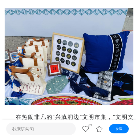
视听
视频快刷
视频点播
阿文工作室
文山新闻
壮语节目
苗语节目
瑶语节目
在热闹非凡的“兴滇润边”文明市集，“文明文
山”系列、“坡芽歌书”主题文创作品等30余件展品错落
89
发送
陈列，将文山大地的人文风情与历史底蕴浓缩于方寸