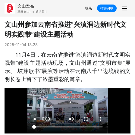
文山发布
登录
打开APP
掌阅文山，心通世界！
新闻
文山州参加云南省推进“兴滇润边新时代文
明实践带”建设主题活动
飞卡阅读
推荐
政声
好在文山
2025-11-04 13:28
媒体看文山
直播
时事
专题
11月4日，在云南省推进“兴滇润边新时代文明实
践带”建设主题活动现场，文山州通过“文明市集”展
康养
社会
科教
经济
示、“坡芽歌书”展演等活动在云南八千里边境线的文
明长卷上留下了浓墨重彩的篇章。
民族
商务
县市
文山市
砚山县
西畴县
麻栗坡县
马关县
丘北县
广南县
富宁县