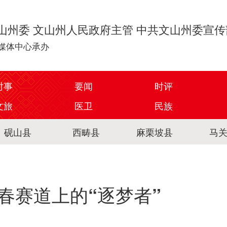
山州委 文山州人民政府主管 中共文山州委宣
媒体中心承办
时事
要闻
时评
文旅
医卫
民族
砚山县
西畴县
麻栗坡县
马
春赛道上的“逐梦者”