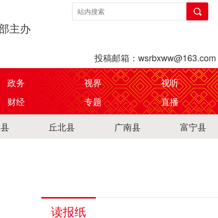
传部主办
投稿邮箱：wsrbxww@163.com
政务
视界
视听
财经
专题
直播
关县
丘北县
广南县
富宁县
读报纸