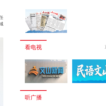
任
域
看电视
听广播