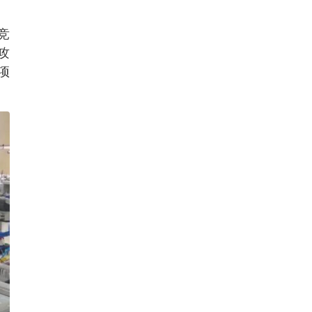
竞
攻
项