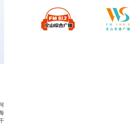
何
每
干