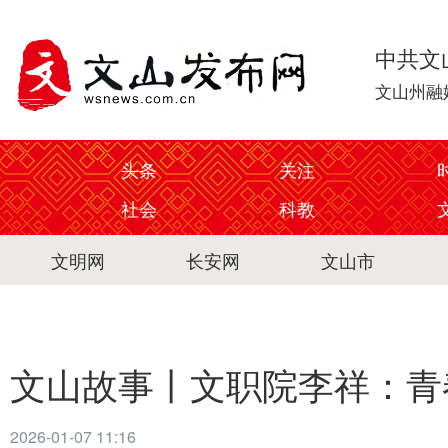
中共文
文山州融
头条
关注
社会
科教
文明网
长安网
文山市
文山故事丨文职院李祥：青
2026-01-07 11:16