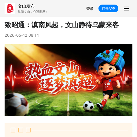
文山发布
登录
打开APP
掌阅文山，心通世界！
新闻
致昭通：滇南风起，文山静待乌蒙来客
飞卡阅读
推荐
政声
好在文山
2026-05-12 08:14
媒体看文山
直播
时事
专题
康养
社会
科教
经济
民族
商务
县市
文山市
砚山县
西畴县
麻栗坡县
马关县
丘北县
广南县
富宁县