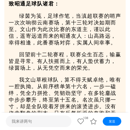
视听
致昭通足球队诸君：
视频快刷
视频点播
阿文工作室
文山新闻
绿茵为笺，足球作笔，当滇超联赛的哨声
一次次响彻云南赛场，第十三轮对决如期而
壮语节目
苗语节目
瑶语节目
至。文山作为此次比赛的东道主，谨以此
信，遥寄远道而来的昭通友人：山高路远，
幸得相逢，此番赛场对弈，实属人间幸事。
回望前十二轮赛程，联赛众生百态，输赢
皆是寻常。有人扶摇而上，有人蛰伏蓄力，
绿茵场上，从无凭空而来的荣光。
我文山草根球队，算不得天赋卓绝，唯有
一腔执拗。从前序榜单第十六名，一步一磕
绊，凭全力拼抢、凭韧劲坚守，在多轮鏖战
中步步攀升，终至第十五名。名次虽只挪一
寸，却是全队咬着牙拼来的滚烫进步。没有
侥幸翻盘的剧本，只有反复折返的奔跑和无
数次倒地后的起身，这便是文山球员笨拙又
138
发送
赤诚的倔强。