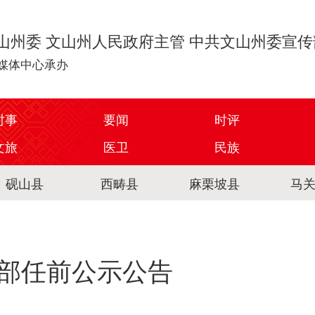
山州委 文山州人民政府主管 中共文山州委宣
媒体中心承办
时事
要闻
时评
文旅
医卫
民族
砚山县
西畴县
麻栗坡县
马
部任前公示公告