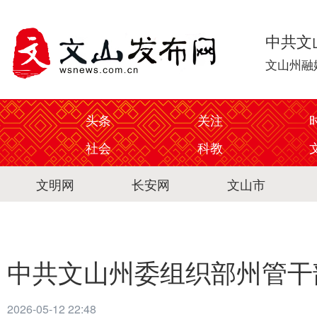
中共文
文山州融
头条
关注
社会
科教
文明网
长安网
文山市
中共文山州委组织部州管干
2026-05-12 22:48