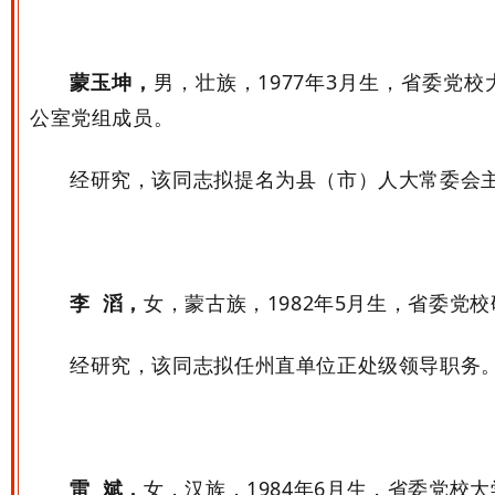
蒙玉坤，
男，壮族，
1977
年
3
月生，省委党校
公室党组成员。
经研究，该同志拟提名为县（市）人大常委会
李 滔，
女，蒙古族，
1982
年
5
月生，省委党校
经研究，该同志拟任州直单位正处级领导职务
雷 斌
，
女
，
汉
族
，
1984
年
6
月生，省委党校大