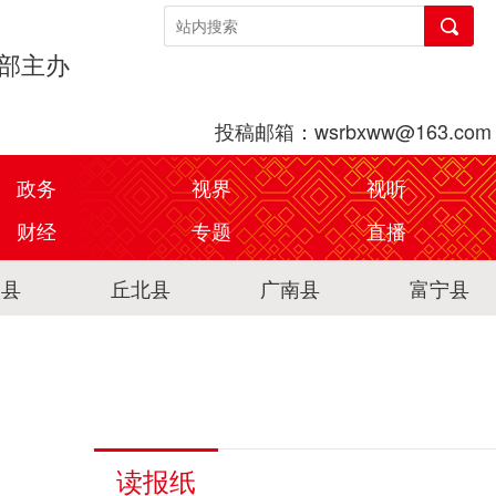
传部主办
投稿邮箱：wsrbxww@163.com
政务
视界
视听
财经
专题
直播
关县
丘北县
广南县
富宁县
读报纸