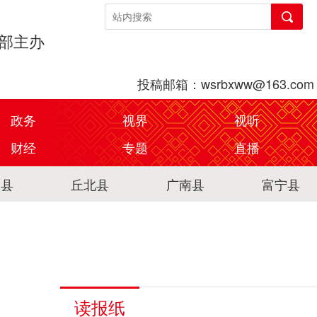
传部主办
投稿邮箱：wsrbxww@163.com
政务
视界
视听
财经
专题
直播
关县
丘北县
广南县
富宁县
读报纸