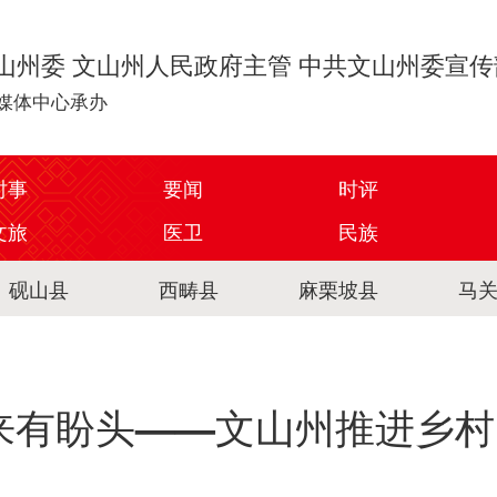
山州委 文山州人民政府主管 中共文山州委宣
媒体中心承办
时事
要闻
时评
文旅
医卫
民族
砚山县
西畴县
麻栗坡县
马
未来有盼头——文山州推进乡村