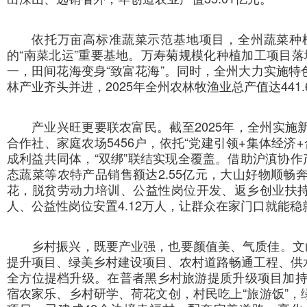
依托万亩高标准蔬菜示范基地项目，全州蔬菜种植
的“南菜北运”重要基地。万寿菊规模化种植加工项目落
一，田间花海变身“致富花海”。同时，全州大力实施
林产业齐头并进，2025年全州农林牧渔业总产值达441
产业兴旺更要联农富民。截至2025年，全州实
合作社、家庭农场5456户，依托“党建引领+集体经济
成利益共同体，“双绑”联结实现全覆盖。借助沪滇协作
态蔬菜等农特产品销售额达2.55亿元，大山好物顺
花，脱贫劳动力培训、公益性岗位开发、返乡创业扶持同
人、公益性岗位安置4.12万人，让群众在家门口就能
乡村振兴，既要产业强，也要颜值美、气质佳。文
提升项目、绿美乡村建设项目、农村道路畅通工程、供
全方位提档升级。在普者黑乡村旅游提质升级项目加持
宿农家乐、乡村研学、荷花文创，村民吃上“旅游饭”