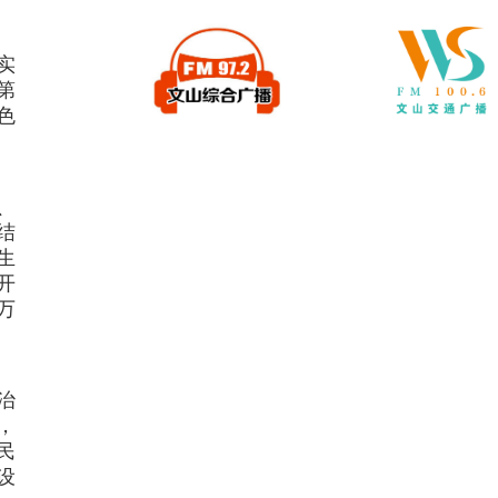
实
第
色
、
结
生
开
万
治
，
民
设