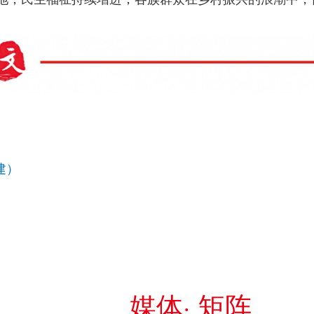
建）
媒体· 矩阵