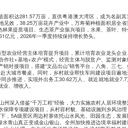
面积达281.57万亩，直供粤港澳大湾区，成为名副其
地见效，38.25万亩花卉产业中，万寿菊种植面积居全省
特色林果提质项目、生态茶产业振兴项目，水果、茶叶、特
.61亿元，2026年一季度持续保持增长势头。
施新型农业经营主体培育提升项目，累计培育农业龙头企业
+合作社+基地+农户”模式，经营主体与脱贫户、监测对象
产销对接项目，搭建“文品出山”销售平台，八角、三七、
畅奔赴大城市餐桌。同时，乡村就业帮扶车间建设项目遍地
步推进，实现外出务工30.62万人、就近就地就业7.7
稳就业、增收入。
山州深入借鉴“千万工程”经验，大力实施农村人居环境整
水保障专项建设项目，从村容村貌、基础设施到乡风治理
下，5A级景区周边村寨依托山水风光、田园生态，发展
，绿水青山真正变成金山银山。全州加快推进边境幸福村建