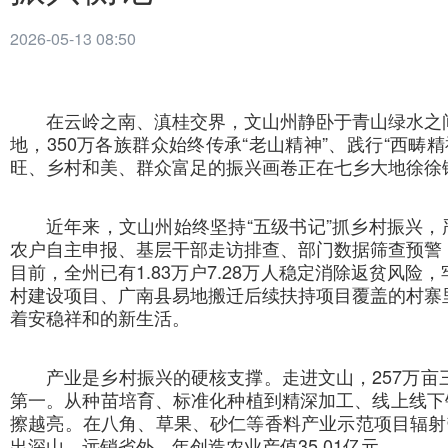
2026-05-13 08:50
在云岭之南、滇桂交界，文山州静卧于青山绿水之
地，350万各族群众始终传承“老山精神”、践行“西
旺、乡村和美、群众富足的振兴画卷正在七乡大地徐徐
近年来，文山州始终坚持“五级书记”抓乡村振兴，
农户自主申报、基层干部走访排查、部门数据筛查预警
目前，全州已有1.83万户7.28万人稳定消除返贫风
村建设项目、广南县易地搬迁后续扶持项目覆盖的村寨
着安稳祥和的新生活。
产业是乡村振兴的硬核支撑。走进文山，257万
第一。从种苗培育、标准化种植到精深加工、线上线下
擦越亮。在八角、草果、砂仁等香料产业示范项目辐射带
出深山、远销省外，年创造农业产值35.01亿元。