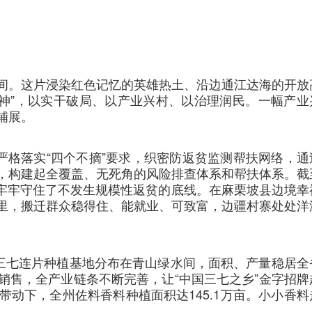
间。这片浸染红色记忆的英雄热土、沿边通江达海的开放
畴精神”，以实干破局、以产业兴村、以治理润民。一幅产业
铺展。
严格落实“四个不摘”要求，织密防返贫监测帮扶网络，通
，构建起全覆盖、无死角的风险排查体系和帮扶体系。截
险，牢牢守住了不发生规模性返贫的底线。在麻栗坡县边境幸
里，搬迁群众稳得住、能就业、可致富，边疆村寨处处洋
亩三七连片种植基地分布在青山绿水间，面积、产量稳居全
销售，全产业链条不断完善，让“中国三七之乡”金字招牌
动下，全州佐料香料种植面积达145.1万亩。小小香料