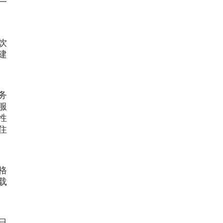
一
饮
建
务
服
性
住
格
载
日