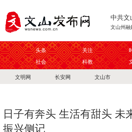
中共文
文山州融
头条
关注
社会
科教
文明网
长安网
文山市
日子有奔头 生活有甜头 
振兴侧记