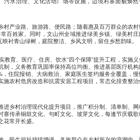
化、污水治理、文化活动广场等设施，边境村寨面貌焕然
乡村产业路、旅游路、便民路；随着惠及百万群众的农村
寻常百姓家。同时，文山州全域推进绿美乡镇、绿美村庄
黛瓦映衬青山绿树，庭院整洁、乡风文明，留住乡愁韵味。
实教育、医疗、住房、饮水“四个保障”提升工程，实施义
机制，义务教育巩固率保持高位均衡。推进基层医疗机构
0%，住院报销、大病救治、家庭医生签约服务全覆盖，慢
实施农村危房改造和抗震安居工程项目，常态化排查整治
。
推进乡村治理现代化提升项目，推广积分制、清单制、网
村寨传承铜鼓文化、句町文化、坡芽文化，每逢节庆载歌
之花常开长盛。
地，民生福祉持续增进，各族群众在乡村振兴的浪潮中，