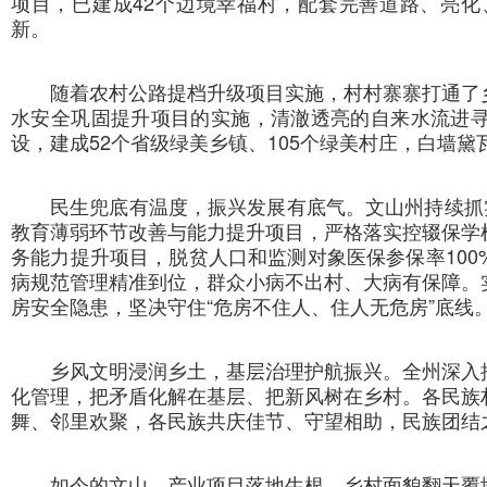
项目，已建成42个边境幸福村，配套完善道路、亮
新。
随着农村公路提档升级项目实施，村村寨寨打通了
水安全巩固提升项目的实施，清澈透亮的自来水流进
设，建成52个省级绿美乡镇、105个绿美村庄，白墙
民生兜底有温度，振兴发展有底气。文山州持续抓
教育薄弱环节改善与能力提升项目，严格落实控辍保学
务能力提升项目，脱贫人口和监测对象医保参保率10
病规范管理精准到位，群众小病不出村、大病有保障。
房安全隐患，坚决守住“危房不住人、住人无危房”底线
乡风文明浸润乡土，基层治理护航振兴。全州深入
化管理，把矛盾化解在基层、把新风树在乡村。各民族
舞、邻里欢聚，各民族共庆佳节、守望相助，民族团结
如今的文山，产业项目落地生根，乡村面貌翻天覆