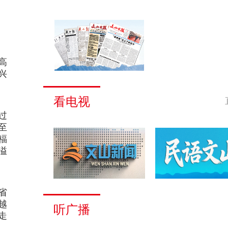
高
兴
看电视
过
至
福
溢
省
越
听广播
走