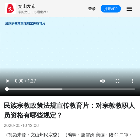
文山发布
登录
打开APP
掌阅文山，心通世界！
新闻
飞卡阅读
推荐
政声
好在文山
媒体看文山
直播
时事
专题
康养
社会
科教
经济
民族
商务
县市
民族宗教政策法规宣传教育片：对宗教教职人
文山市
砚山县
西畴县
麻栗坡县
员资格有哪些规定？
2026-05-16 12:06
马关县
丘北县
广南县
富宁县
（视频来源：文山州民宗委） （编辑：唐雪娇 美编：陆军 二审：