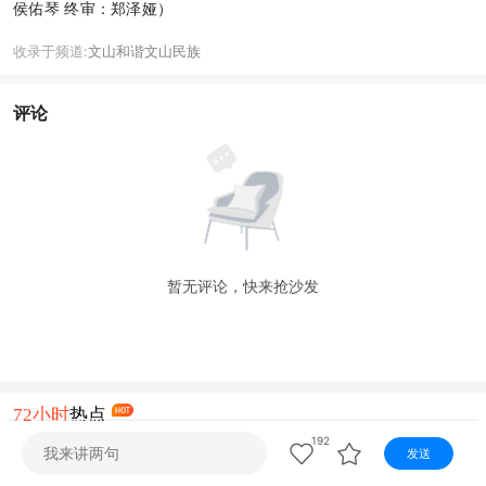
视听
侯佑琴 终审：郑泽娅）
视频快刷
视频点播
阿文工作室
文山新闻
收录于频道:
文山
和谐文山
民族
壮语节目
苗语节目
瑶语节目
评论
暂无评论，快来抢沙发
72小时
热点
192
发送
1
一封给农加贵的匿名信