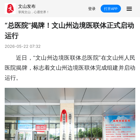
文山发布
登录
打开APP
掌阅文山，心通世界！
新闻
“总医院”揭牌！文山州边境医联体正式启动
运行
飞卡阅读
推荐
政声
好在文山
2026-05-22 07:32
媒体看文山
直播
时事
专题
近日，“文山州边境医联体总医院”在文山州人民
医院揭牌，标志着文山州边境医联体完成组建并启动
康养
社会
科教
经济
运行。
民族
商务
县市
文山市
砚山县
西畴县
麻栗坡县
马关县
丘北县
广南县
富宁县