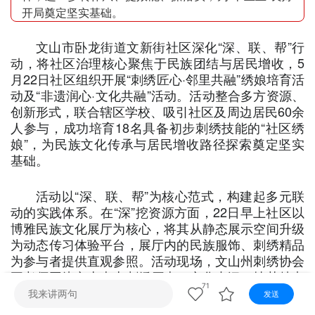
视听
开局奠定坚实基础。
视频快刷
视频点播
阿文工作室
文山新闻
文山市卧龙街道文新街社区深化“深、联、帮”行
动，将社区治理核心聚焦于民族团结与居民增收，5
壮语节目
苗语节目
瑶语节目
月22日社区组织开展“刺绣匠心·邻里共融”绣娘培育活
动及“非遗润心·文化共融”活动。活动整合多方资源、
创新形式，联合辖区学校、吸引社区及周边居民60余
人参与，成功培育18名具备初步刺绣技能的“社区绣
娘”，为民族文化传承与居民增收路径探索奠定坚实
基础。
活动以“深、联、帮”为核心范式，构建起多元联
动的实践体系。在“深”挖资源方面，22日早上社区以
博雅民族文化展厅为核心，将其从静态展示空间升级
为动态传习体验平台，展厅内的民族服饰、刺绣精品
为参与者提供直观参照。活动现场，文山州刺绣协会
王老师围绕文山本土刺绣历史、文化内涵、技艺特点
71
进行科普讲解，展示优秀刺绣作品，让参与者近距离
发送
感受非遗魅力。活动现场氛围格外热烈，一众爱好者