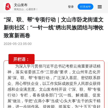
文山发布
登录
打开APP
掌阅文山，心通世界！
新闻
“深、联、帮”专项行动｜文山市卧龙街道文
新街社区：“一针一线”绣出民族团结与增收
飞卡阅读
推荐
政声
好在文山
致富新画卷
媒体看文山
直播
时事
专题
2026-05-23 05:00
康养
社会
科教
经济
开栏语：
民族
商务
为深入学习贯彻习近平总书记考察云南重要讲话精
神，落实省委抓工作“三部曲”要求，文山州常态化开
县市
展“深、联、帮”专项行动，广泛深入基层、密切联系群
众、用心帮扶企业，以工作实际成效提升人民群众获得
文山市
砚山县
西畴县
麻栗坡县
感和企业满意度。文山发布特开设《“深、联、帮”专项
行动》专栏，看各级各部门“沉一线、解难题、促发
马关县
丘北县
广南县
富宁县
展”做法，学把“点滴小事”当成“心头大事”去干的实干精
神，进一步转作风、提效能、抓落实，为“十五五”良好