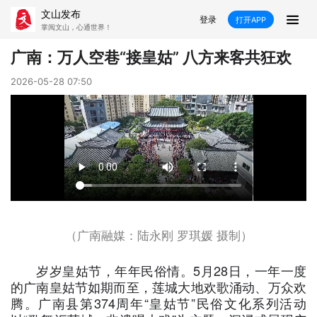
文山发布
登录
打开APP
掌阅文山，心通世界！
新闻
广南：万人空巷“接皇姑” 八方来客共狂欢
飞卡阅读
推荐
政声
好在文山
2026-05-28 07:50
媒体看文山
直播
时事
专题
康养
社会
科教
经济
民族
商务
县市
（广南融媒：陆永刚 罗琪媛 摄制
）
文山市
砚山县
西畴县
麻栗坡县
岁岁皇姑节，年年民俗情。5月28日，一年一度
的广南皇姑节如期而至，莲城大地欢歌涌动、万众欢
马关县
丘北县
广南县
富宁县
腾。广南县第374周年“皇姑节”民俗文化系列活动