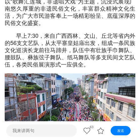
以“歌舞汇莲城，非遗唱大戏”为主题，沉浸式展现广
视听
南悠久厚重的非遗民俗文化，丰富群众精神文化生
视频快刷
视频点播
阿文工作室
文山新闻
活，为广大市民游客奉上一场精彩纷呈、底蕴深厚的
民俗文化盛宴。
壮语节目
苗语节目
瑶语节目
早上7:30，来自广西西林、文山、丘北等省内外
的56支文艺队，从太平寨皇姑庙出发，组成一条民族
文化巡演长龙前往马蹄井，队伍中有壮族手巾舞队、
腰鼓队、彝族弦子舞队、纸马舞队等多支民间文艺队
伍，各类民俗展演形式一应俱全。
63
发送