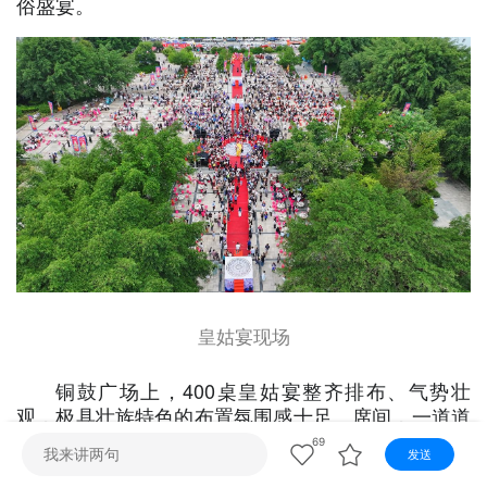
俗盛宴。
视听
视频快刷
视频点播
阿文工作室
文山新闻
壮语节目
苗语节目
瑶语节目
皇姑宴现场
铜鼓广场上，400桌皇姑宴整齐排布、气势壮
观，极具壮族特色的布置氛围感十足。席间，一道道
精心烹制的本土特色菜肴陆续上桌，高峰牛肉、石斛
69
发送
馒头、千张肉、软糯肘子、特色拼盘等菜品荤素搭