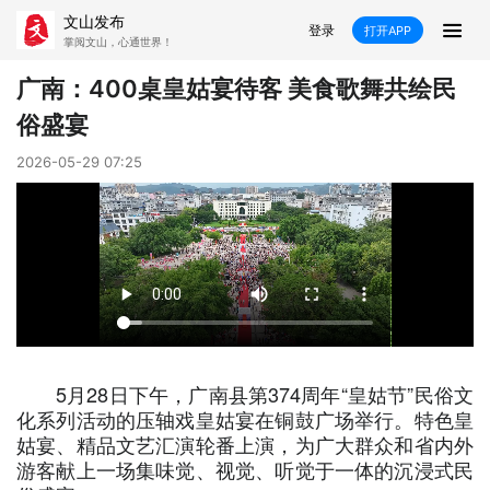
文山发布
登录
打开APP
掌阅文山，心通世界！
新闻
广南：400桌皇姑宴待客 美食歌舞共绘民
俗盛宴
飞卡阅读
推荐
政声
好在文山
2026-05-29 07:25
媒体看文山
直播
时事
专题
康养
社会
科教
经济
民族
商务
县市
文山市
砚山县
西畴县
麻栗坡县
5月28日下午，广南县第374周年“皇姑节”民俗文
化系列活动的压轴戏皇姑宴在铜鼓广场举行。特色皇
姑宴、精品文艺汇演轮番上演，为广大群众和省内外
马关县
丘北县
广南县
富宁县
游客献上一场集味觉、视觉、听觉于一体的沉浸式民