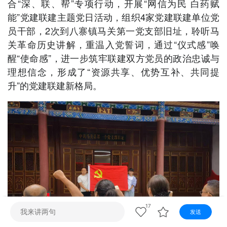
合“深、联、帮”专项行动，开展“网信为民 白药赋
视听
能”党建联建主题党日活动，组织4家党建联建单位党
视频快刷
视频点播
阿文工作室
文山新闻
员干部，2次到八寨镇马关第一党支部旧址，聆听马
关革命历史讲解，重温入党誓词，通过“仪式感”唤
壮语节目
苗语节目
瑶语节目
醒“使命感”，进一步筑牢联建双方党员的政治忠诚与
理想信念，形成了“资源共享、优势互补、共同提
升”的党建联建新格局。
17
发送