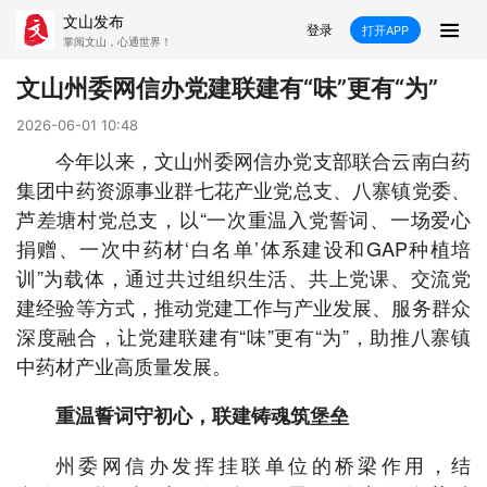
文山发布
登录
打开APP
掌阅文山，心通世界！
新闻
文山州委网信办党建联建有“味”更有“为”
飞卡阅读
推荐
政声
好在文山
2026-06-01 10:48
今年以来，文山州委网信办党支部联合云南白药
媒体看文山
直播
时事
专题
集团中药资源事业群七花产业党总支、八寨镇党委、
芦差塘村党总支，以“一次重温入党誓词、一场爱心
康养
社会
科教
经济
捐赠、一次中药材‘白名单’体系建设和GAP种植培
训”为载体，通过共过组织生活、共上党课、交流党
民族
商务
建经验等方式，推动党建工作与产业发展、服务群众
深度融合，让党建联建有“味”更有“为”，助推八寨镇
县市
中药材产业高质量发展。
文山市
砚山县
西畴县
麻栗坡县
重温誓词守初心，联建铸魂筑堡垒
马关县
丘北县
广南县
富宁县
州委网信办发挥挂联单位的桥梁作用，结