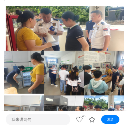
视听
视频快刷
视频点播
阿文工作室
文山新闻
壮语节目
苗语节目
瑶语节目
45
发送