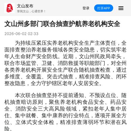
文山发布
登录
打开APP
掌阅文山，心通世界！
新闻
文山州多部门联合抽查护航养老机构安全
飞卡阅读
推荐
政声
好在文山
2026-06-02 02:33
为持续压紧压实养老机构安全生产主体责任，全
面排查整治养老服务领域各类安全隐患，切实筑牢老
媒体看文山
直播
时事
专题
年人生命财产安全防线。近期，文山州民政局牵头，
联合市场监管、卫健、消防救援等职能部门，对全州
康养
社会
科教
经济
各类养老机构开展安全生产联合随机抽查检查，通过
多维度、全覆盖、突击式抽查，精准排查风险、闭环
民族
商务
整改隐患，全力守护辖区老年人安居安全。
县市
本次联合抽查坚持不提前通知、不预设点位、随
机抽查暗访原则，聚焦养老机构食品安全、药品安
文山市
砚山县
西畴县
麻栗坡县
全、消防安全三大高风险领域，紧扣老年人集中居
住、集中就餐、集中康养的行业特点，逐项开展全方
马关县
丘北县
广南县
富宁县
位、立体式安全体检，精准排查薄弱环节和潜在风
险。