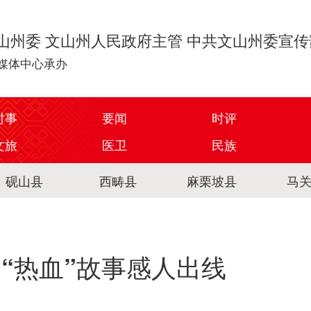
山州委 文山州人民政府主管 中共文山州委宣
媒体中心承办
时事
要闻
时评
文旅
医卫
民族
砚山县
西畴县
麻栗坡县
马
个“热血”故事感人出线