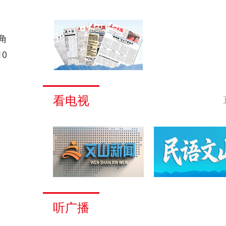
角
0
看电视
听广播