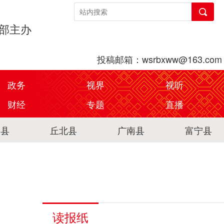
传部主办
投稿邮箱：wsrbxww@163.com
政务
视界
视听
财经
专题
直播
关县
丘北县
广南县
富宁县
读报纸