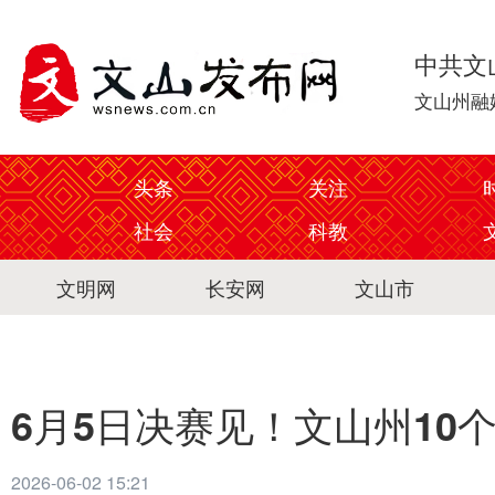
中共文
文山州融
头条
关注
社会
科教
文明网
长安网
文山市
6月5日决赛见！文山州10
2026-06-02 15:21