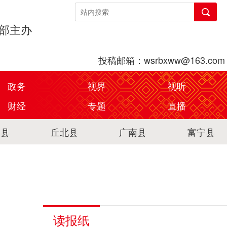
传部主办
投稿邮箱：wsrbxww@163.com
政务
视界
视听
财经
专题
直播
关县
丘北县
广南县
富宁县
读报纸