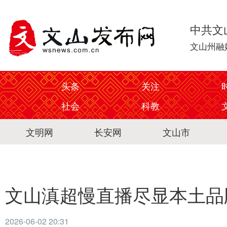
中共文
文山州融
头条
关注
社会
科教
文明网
长安网
文山市
文山滇超慢直播尽显本土品
2026-06-02 20:31