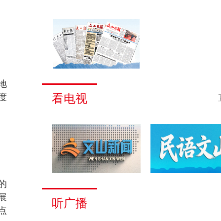
地
看电视
度
的
展
听广播
点