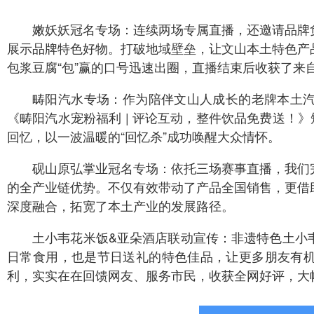
嫩妖妖冠名专场：连续两场专属直播，还邀请品牌
展示品牌特色好物。打破地域壁垒，让文山本土特色产
包浆豆腐“包”赢的口号迅速出圈，直播结束后收获了来
畴阳汽水专场：作为陪伴文山人成长的老牌本土
《畴阳汽水宠粉福利 | 评论互动，整件饮品免费送！
回忆，以一波温暖的“回忆杀”成功唤醒大众情怀。
砚山原弘掌业冠名专场：依托三场赛事直播，我们
的全产业链优势。不仅有效带动了产品全国销售，更借
深度融合，拓宽了本土产业的发展路径。
土小韦花米饭&亚朵酒店联动宣传：非遗特色土小
日常食用，也是节日送礼的特色佳品，让更多朋友有
利，实实在在回馈网友、服务市民，收获全网好评，大