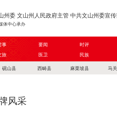
山州委 文山州人民政府主管 中共文山州委宣
媒体中心承办
时事
要闻
时评
文旅
医卫
民族
砚山县
西畴县
麻栗坡县
马
牌风采