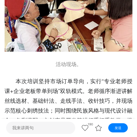
视听
视频快刷
视频点播
阿文工作室
文山新闻
壮语节目
苗语节目
瑶语节目
活动现场。
本次培训坚持市场订单导向，实行“专业老师授
课+企业老板带单到场”双轨模式。老师循序渐进讲解
丝线选材、基础针法、走线手法、收针技巧，并现场
示范核心刺绣技法；同时围绕民族风格与现代设计融
合、色彩搭配、文创产品开发等进行手把手教学，提
190
升绣品美观度与市场价值。企业负责人携订单到场，
发送