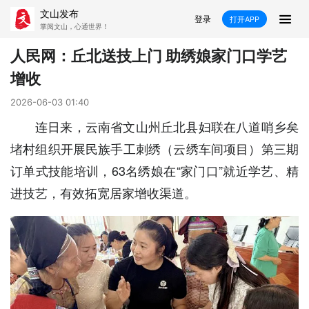
文山发布
登录
打开APP
掌阅文山，心通世界！
新闻
人民网：丘北送技上门 助绣娘家门口学艺
增收
飞卡阅读
推荐
政声
好在文山
2026-06-03 01:40
媒体看文山
直播
时事
专题
连日来，云南省文山州丘北县妇联在八道哨乡矣
堵村组织开展民族手工刺绣（云绣车间项目）第三期
康养
社会
科教
经济
订单式技能培训，63名绣娘在“家门口”就近学艺、精
民族
商务
进技艺，有效拓宽居家增收渠道。
县市
文山市
砚山县
西畴县
麻栗坡县
马关县
丘北县
广南县
富宁县