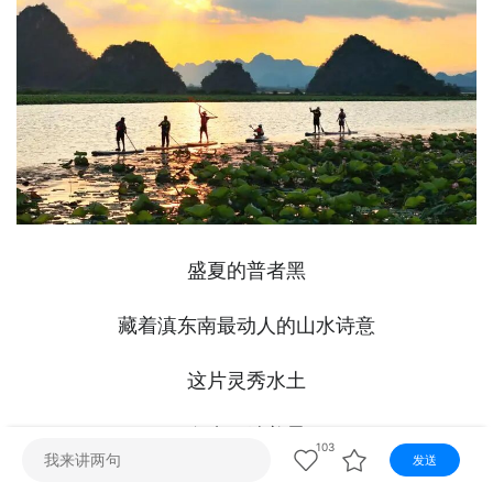
视听
视频快刷
视频点播
阿文工作室
文山新闻
壮语节目
苗语节目
瑶语节目
盛夏的普者黑
藏着滇东南最动人的山水诗意
这片灵秀水土
向来不缺美景
103
发送
更不缺温情