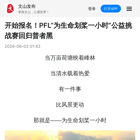
文山发布
登录
打开APP
掌阅文山，心通世界！
新闻
开始报名！PFL“为生命划桨一小时”公益挑
战赛回归普者黑
飞卡阅读
推荐
政声
好在文山
2026-06-03 01:43
媒体看文山
直播
时事
专题
当万亩荷塘映着峰林
康养
社会
科教
经济
当清水载着热爱
民族
商务
有一件事
县市
比风景更动
文山市
砚山县
西畴县
麻栗坡县
那就是——为生命划桨一小时
马关县
丘北县
广南县
富宁县