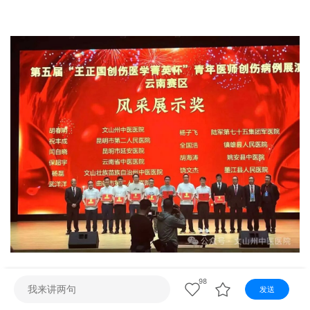
视听
视频快刷
视频点播
阿文工作室
文山新闻
壮语节目
苗语节目
瑶语节目
98
发送
本次大赛汇聚全省各级医疗机构优秀青年医师同