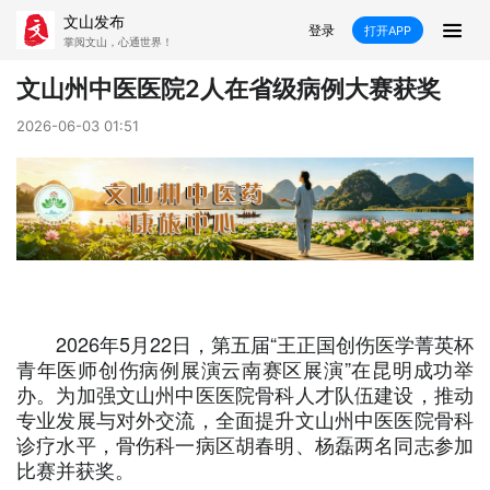
文山发布
登录
打开APP
掌阅文山，心通世界！
新闻
文山州中医医院2人在省级病例大赛获奖
飞卡阅读
推荐
政声
好在文山
2026-06-03 01:51
媒体看文山
直播
时事
专题
康养
社会
科教
经济
民族
商务
2026年5月22日，第五届“王正国创伤医学菁英杯
县市
青年医师创伤病例展演云南赛区展演”在昆明成功举
文山市
砚山县
西畴县
麻栗坡县
办。为加强文山州中医医院骨科人才队伍建设，推动
专业发展与对外交流，全面提升文山州中医医院骨科
诊疗水平，骨伤科一病区胡春明、杨磊两名同志参加
马关县
丘北县
广南县
富宁县
比赛并获奖。