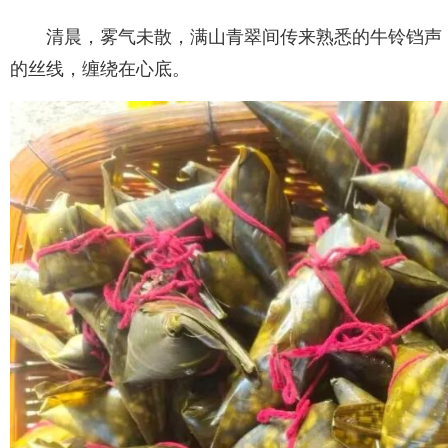
清晨，雾气未散，满山青翠间传来熟悉的牛铃铛声
的丝线，缠绕在心底。