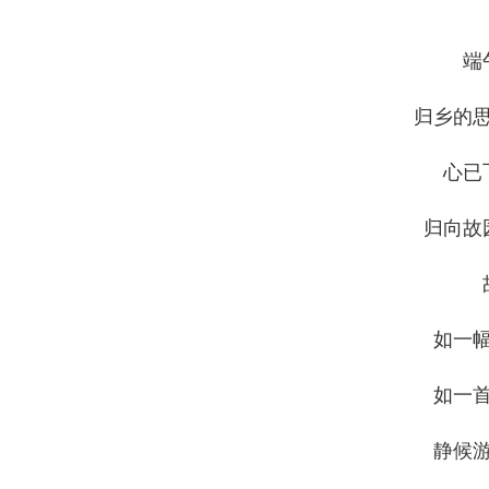
端
归乡的
心已
归向故
如一
如一
静候