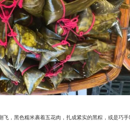
翻飞，黑色糯米裹着五花肉，扎成紧实的黑粽，或是巧手