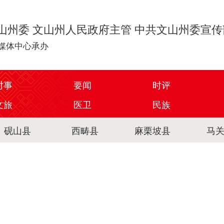
山州委 文山州人民政府主管 中共文山州委宣
媒体中心承办
时事
要闻
时评
文旅
医卫
民族
砚山县
西畴县
麻栗坡县
马