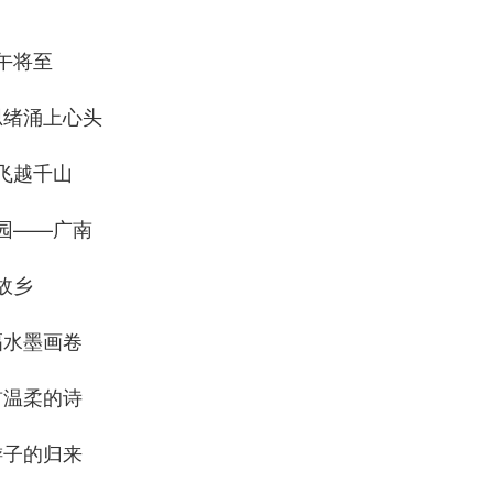
午将至
思绪涌上心头
飞越千山
园——广南
故乡
幅水墨画卷
首温柔的诗
游子的归来