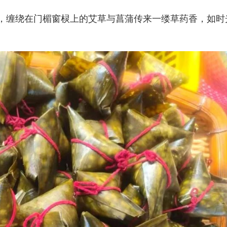
，缠绕在门楣窗棂上的艾草与菖蒲传来一缕草药香，如时