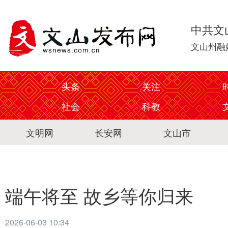
中共文
文山州融
头条
关注
社会
科教
文明网
长安网
文山市
端午将至 故乡等你归来
2026-06-03 10:34