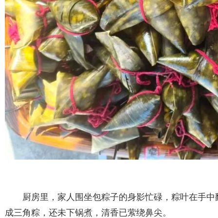
厨房里，家人围坐包粽子的身影忙碌，粽叶在手中
成三角粽，还未下锅煮，清香已萦绕鼻尖。