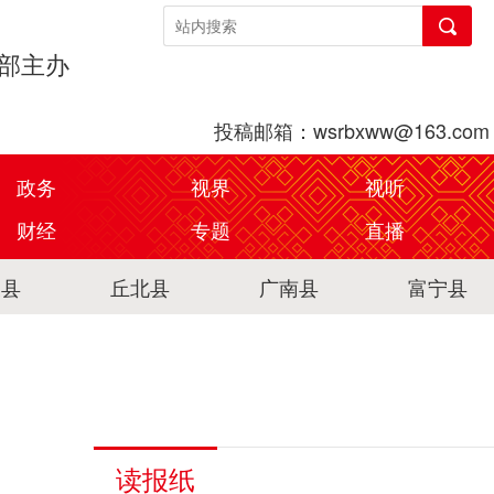
传部主办
投稿邮箱：wsrbxww@163.com
政务
视界
视听
财经
专题
直播
关县
丘北县
广南县
富宁县
读报纸