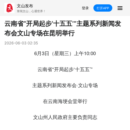
文山发布
登录
打开APP
掌阅文山，心通世界！
新闻
云南省“开局起步‘十五五’”主题系列新闻发
布会文山专场在昆明举行
飞卡阅读
推荐
政声
好在文山
2026-06-03 02:35
媒体看文山
直播
时事
专题
6月3日（星期三）上午10:00
康养
社会
科教
经济
云南省“开局起步‘十五五’”
民族
商务
主题系列新闻发布会·文山专场
县市
在云南海埂会堂举行
文山市
砚山县
西畴县
麻栗坡县
文山州人民政府主要负责同志
马关县
丘北县
广南县
富宁县