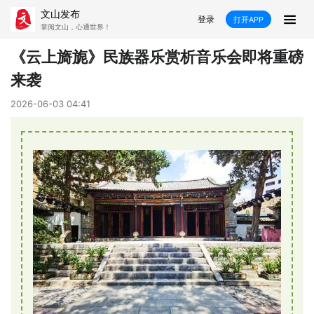
文山发布
登录
打开APP
掌阅文山，心通世界！
新闻
《云上旖旎》民族器乐赏析音乐会即将重磅
来袭
飞卡阅读
推荐
政声
好在文山
2026-06-03 04:41
媒体看文山
直播
时事
专题
康养
社会
科教
经济
民族
商务
县市
文山市
砚山县
西畴县
麻栗坡县
马关县
丘北县
广南县
富宁县