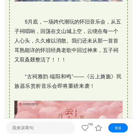
视听
视频快刷
视频点播
阿文工作室
文山新闻
5月底，一场跨代潮玩的怀旧音乐会，从
五
壮语节目
苗语节目
瑶语节目
子祠
唱响，回荡在文山城上空，云绕在每一个
人心头，久久难以消散。我们还未从那一首首
耳熟能详的怀旧经典老歌中回过神来，五子祠
又双叒叕整活了！！！
“古祠雅韵·端阳和鸣”——《云上旖旎》民
族器乐赏析音乐会即将重磅来袭！
196
发送