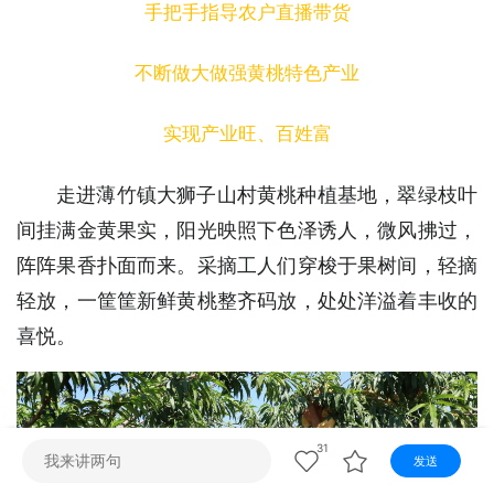
视听
手把手指导农户直播带货
视频快刷
视频点播
阿文工作室
文山新闻
不断做大做强黄桃特色产业
壮语节目
苗语节目
瑶语节目
实现产业旺、百姓富
走进薄竹镇大狮子山村黄桃种植基地，翠绿枝叶
间挂满金黄果实，阳光映照下色泽诱人，微风拂过，
阵阵果香扑面而来。采摘工人们穿梭于果树间，轻摘
轻放，一筐筐新鲜黄桃整齐码放，处处洋溢着丰收的
喜悦。
31
发送