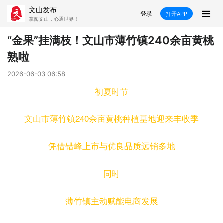
文山发布
登录
打开APP
掌阅文山，心通世界！
新闻
“金果”挂满枝！文山市薄竹镇240余亩黄桃
熟啦
飞卡阅读
推荐
政声
好在文山
2026-06-03 06:58
媒体看文山
直播
时事
专题
初夏时节
康养
社会
科教
经济
文山市薄竹镇240余亩黄桃种植基地迎来丰收季
民族
商务
凭借错峰上市与优良品质远销多地
县市
同时
文山市
砚山县
西畴县
麻栗坡县
薄竹镇主动赋能电商发展
马关县
丘北县
广南县
富宁县