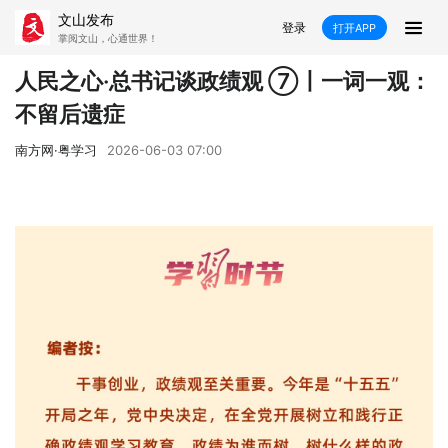
文山发布
登录
打开APP
掌阅文山，心通世界！
新闻
人民之心·总书记谈政绩观 ⑦丨一词一观：
不留后遗症
飞卡阅读
推荐
政声
好在文山
南方网·粤学习
2026-06-03 07:00
媒体看文山
直播
时事
专题
康养
社会
科教
经济
民族
商务
县市
文山市
砚山县
西畴县
麻栗坡县
马关县
丘北县
广南县
富宁县