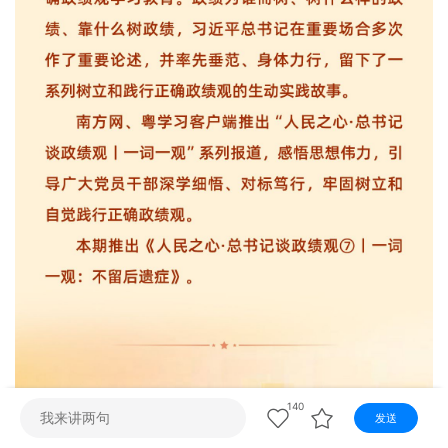
视听
视频快刷
视频点播
阿文工作室
文山新闻
壮语节目
苗语节目
瑶语节目
140
发送