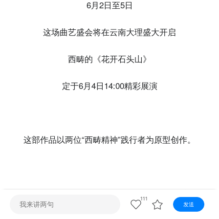
视听
6月2日至5日
视频快刷
视频点播
阿文工作室
文山新闻
这场曲艺盛会将在云南大理盛大开启
壮语节目
苗语节目
瑶语节目
西畴的《花开石头山》
定于6月4日14:00精彩展演
这部作品以两位“西畴精神”践行者为原型创作。
谢成芬，“党的二十大代表”“全国三八红旗手”
111
发送