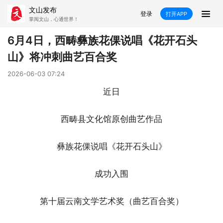
文山发布
登录
打开APP
掌阅文山，心通世界！
新闻
6月4日，西畴彝族花倮说唱《花开石头
山》将冲刺曲艺百合奖
飞卡阅读
推荐
政声
好在文山
2026-06-03 07:24
媒体看文山
直播
时事
专题
近日
康养
社会
科教
经济
西畴县文化馆原创曲艺作品
民族
商务
彝族花倮说唱《花开石头山》
县市
成功入围
文山市
砚山县
西畴县
麻栗坡县
第十届云南文学艺术奖（曲艺百合奖）
马关县
丘北县
广南县
富宁县