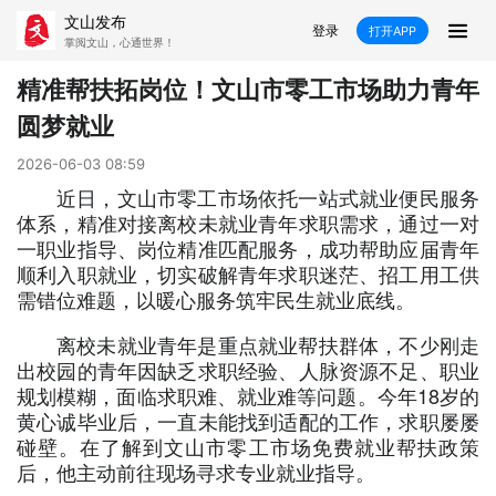
文山发布
登录
打开APP
掌阅文山，心通世界！
新闻
精准帮扶拓岗位！文山市零工市场助力青年
圆梦就业
飞卡阅读
推荐
政声
好在文山
2026-06-03 08:59
媒体看文山
直播
时事
专题
近日，文山市零工市场依托一站式就业便民服务
体系，精准对接离校未就业青年求职需求，通过一对
康养
社会
科教
经济
一职业指导、岗位精准匹配服务，成功帮助应届青年
顺利入职就业，切实破解青年求职迷茫、招工用工供
民族
商务
需错位难题，以暖心服务筑牢民生就业底线。
离校未就业青年是重点就业帮扶群体，不少刚走
县市
出校园的青年因缺乏求职经验、人脉资源不足、职业
规划模糊，面临求职难、就业难等问题。今年18岁的
文山市
砚山县
西畴县
麻栗坡县
黄心诚毕业后，一直未能找到适配的工作，求职屡屡
碰壁。在了解到文山市零工市场免费就业帮扶政策
马关县
丘北县
广南县
富宁县
后，他主动前往现场寻求专业就业指导。