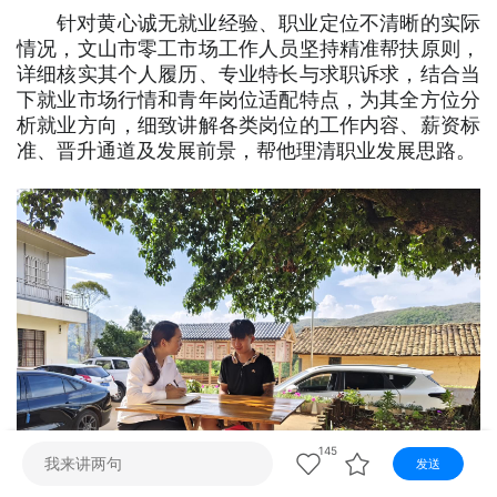
视听
针对黄心诚无就业经验、职业定位不清晰的实际
情况，文山市零工市场工作人员坚持精准帮扶原则，
视频快刷
视频点播
阿文工作室
文山新闻
详细核实其个人履历、专业特长与求职诉求，结合当
下就业市场行情和青年岗位适配特点，为其全方位分
壮语节目
苗语节目
瑶语节目
析就业方向，细致讲解各类岗位的工作内容、薪资标
准、晋升通道及发展前景，帮他理清职业发展思路。
145
发送