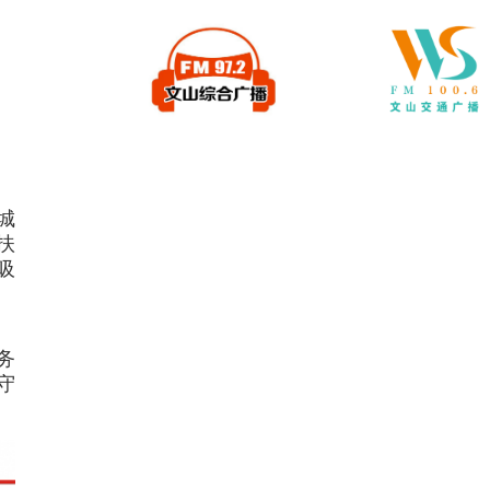
城
扶
吸
务
守