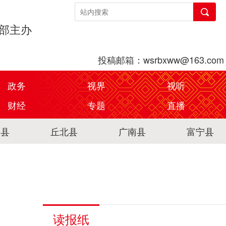
传部主办
投稿邮箱：wsrbxww@163.com
政务
视界
视听
财经
专题
直播
关县
丘北县
广南县
富宁县
读报纸