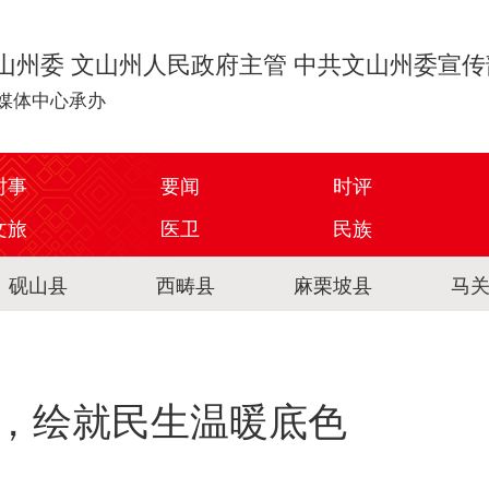
山州委 文山州人民政府主管 中共文山州委宣
媒体中心承办
时事
要闻
时评
文旅
医卫
民族
砚山县
西畴县
麻栗坡县
马
，绘就民生温暖底色