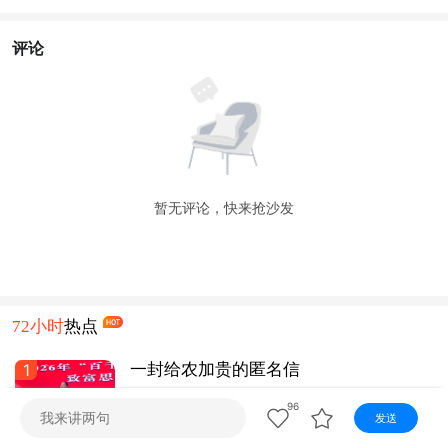
视听
视频快刷
视频点播
阿文工作室
文山新闻
评论
壮语节目
苗语节目
瑶语节目
暂无评论，快来抢沙发
72小时
热点
1
一封给农加贵的匿名信
96
发送
文山发布
1天前
1.1 万 阅读