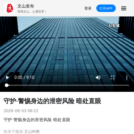
文山发布
登录
打开APP
掌阅文山，心通世界！
新闻
飞卡阅读
推荐
政声
好在文山
媒体看文山
直播
时事
专题
康养
社会
科教
经济
民族
商务
县市
守护·警惕身边的泄密风险 暗处直眼
文山市
砚山县
西畴县
麻栗坡县
2026-06-03 09:22
守护·警惕身边的泄密风险 暗处直眼
马关县
丘北县
广南县
富宁县
收录于频道:
文山
科教