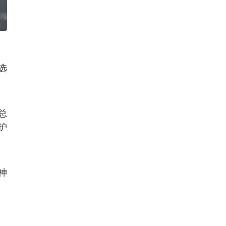
选
总
护
神