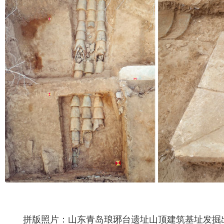
拼版照片：山东青岛琅琊台遗址山顶建筑基址发掘