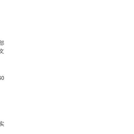
部
文
0
实
。