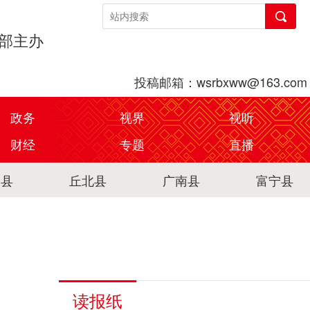
传部主办
投稿邮箱：wsrbxww@163.com
政务
视界
视听
财经
专题
直播
关县
丘北县
广南县
富宁县
读报纸