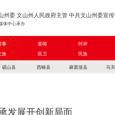
山州委 文山州人民政府主管 中共文山州委宣
媒体中心承办
时事
要闻
时评
文旅
医卫
民族
砚山县
西畴县
麻栗坡县
马
承发展开创新局面