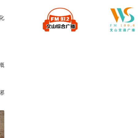
化
概
琊