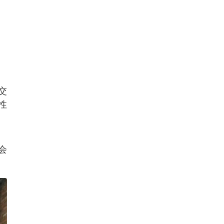
交
性
会