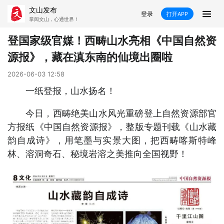
文山发布
登录
打开APP
掌阅文山，心通世界！
新闻
登国家级官媒！西畴山水亮相《中国自然资
源报》，藏在滇东南的仙境出圈啦
飞卡阅读
推荐
政声
好在文山
2026-06-03 12:58
媒体看文山
直播
时事
专题
一纸登报，山水扬名！
康养
社会
科教
经济
今日，西畴绝美山水风光重磅登上自然资源部官
方报纸《中国自然资源报》，整版专题刊载《山水藏
民族
商务
韵自成诗》，用笔墨与实景大图，把西畴喀斯特峰
林、溶洞奇石、秘境岩溶之美推向全国视野！
县市
文山市
砚山县
西畴县
麻栗坡县
马关县
丘北县
广南县
富宁县