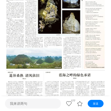
视听
视频快刷
视频点播
阿文工作室
文山新闻
壮语节目
苗语节目
瑶语节目
177
发送