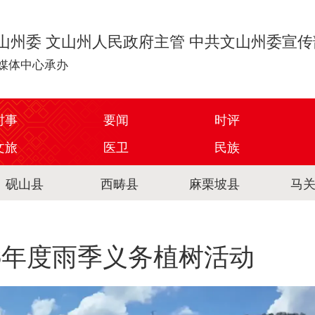
山州委 文山州人民政府主管 中共文山州委宣
媒体中心承办
时事
要闻
时评
文旅
医卫
民族
砚山县
西畴县
麻栗坡县
马
6年度雨季义务植树活动