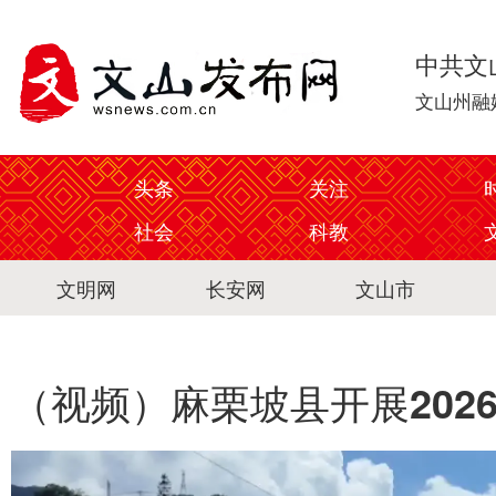
中共文
文山州融
头条
关注
社会
科教
文明网
长安网
文山市
（视频）麻栗坡县开展202