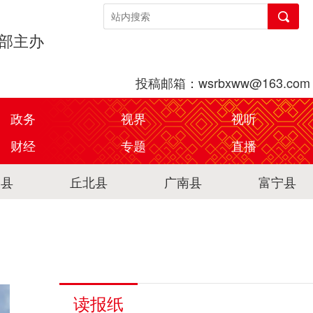
传部主办
投稿邮箱：wsrbxww@163.com
政务
视界
视听
财经
专题
直播
关县
丘北县
广南县
富宁县
读报纸