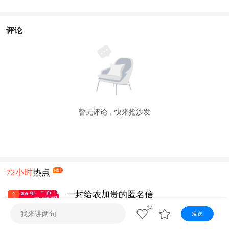
视听
视频快刷
视频点播
阿文工作室
文山新闻
评论
壮语节目
苗语节目
瑶语节目
暂无评论，快来抢沙发
72小时
热点
1
一封给农加贵的匿名信
34
发送
文山发布
1天前
1.1 万 阅读