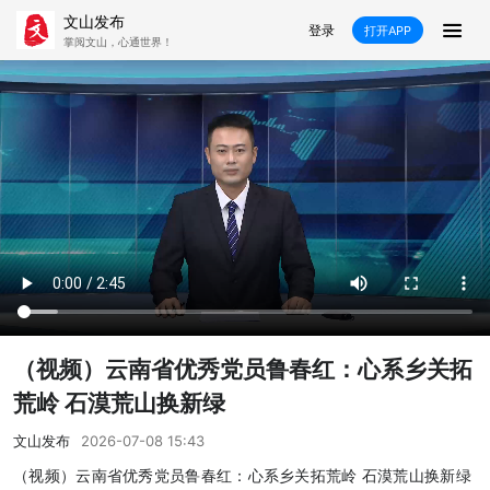
文山发布
登录
打开APP
掌阅文山，心通世界！
新闻
飞卡阅读
推荐
政声
好在文山
媒体看文山
直播
时事
专题
康养
社会
科教
经济
民族
商务
县市
（视频）云南省优秀党员鲁春红：心系乡关拓
文山市
砚山县
西畴县
麻栗坡县
荒岭 石漠荒山换新绿
马关县
丘北县
广南县
富宁县
文山发布
2026-07-08 15:43
（视频）云南省优秀党员鲁春红：心系乡关拓荒岭 石漠荒山换新绿