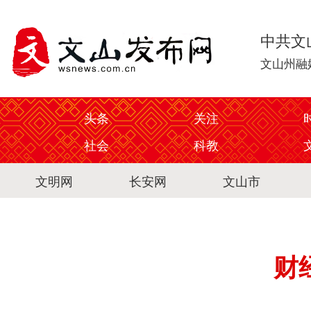
中共文
文山州融
头条
关注
社会
科教
文明网
长安网
文山市
财