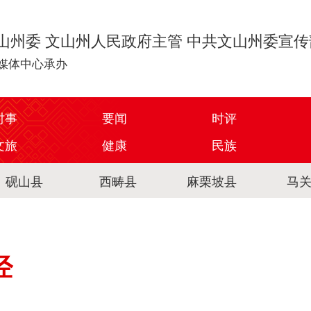
山州委 文山州人民政府主管 中共文山州委宣
媒体中心承办
时事
要闻
时评
文旅
健康
民族
砚山县
西畴县
麻栗坡县
马
经