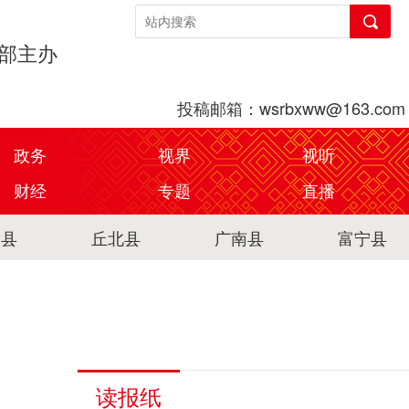
传部主办
投稿邮箱：wsrbxww@163.com
政务
视界
视听
财经
专题
直播
关县
丘北县
广南县
富宁县
读报纸