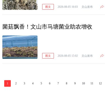
图文
2026-08-05 16:03
文山发布
菌菇飘香！文山市马塘菌业助农增收
图文
2026-08-05 15:02
文山发布
1
2
3
4
5
6
7
8
9
10
11
12