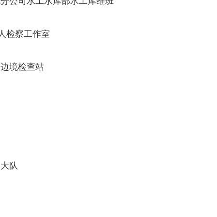
电分公司水工水库部水工库维班
年人检察工作室
赛边境检查站
一大队