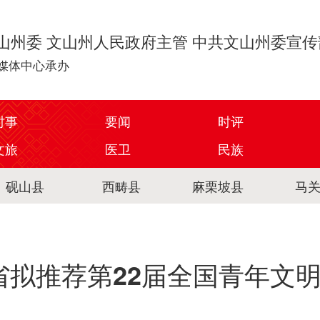
山州委 文山州人民政府主管 中共文山州委宣
媒体中心承办
时事
要闻
时评
文旅
医卫
民族
砚山县
西畴县
麻栗坡县
马
省拟推荐第22届全国青年文