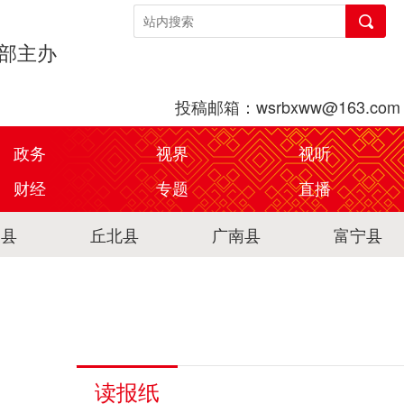
传部主办
投稿邮箱：wsrbxww@163.com
政务
视界
视听
财经
专题
直播
关县
丘北县
广南县
富宁县
明
读报纸