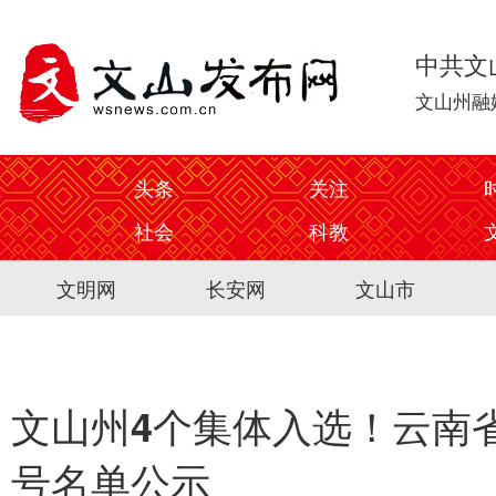
中共文
文山州融
头条
关注
社会
科教
文明网
长安网
文山市
文山州4个集体入选！云南
号名单公示