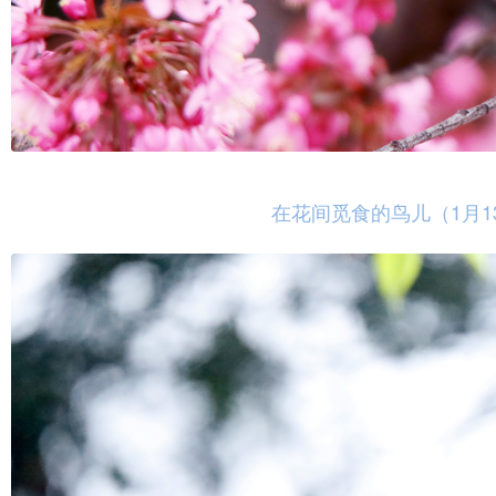
在花间觅食的鸟儿（1月13