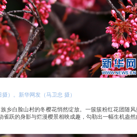
日摄）。新华网发（马卫忠 摄）
族乡白脸山村的冬樱花悄然绽放。一簇簇粉红花团随风
动雀跃的身影与烂漫樱景相映成趣，勾勒出一幅生机盎然