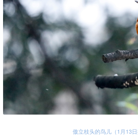
傲立枝头的鸟儿（1月13