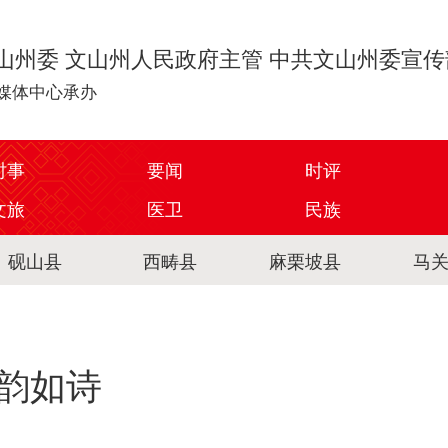
山州委 文山州人民政府主管 中共文山州委宣
媒体中心承办
时事
要闻
时评
文旅
医卫
民族
砚山县
西畴县
麻栗坡县
马
韵如诗