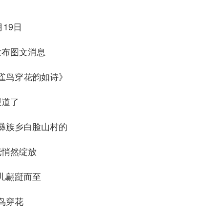
月19日
发布图文消息
雀鸟穿花韵如诗》
报道了
彝族乡白脸山村的
花悄然绽放
儿翩跹而至
鸟穿花