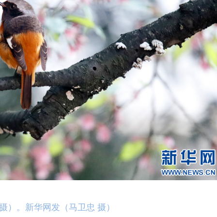
日摄）。新华网发（马卫忠 摄）