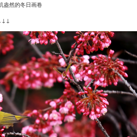
机盎然的冬日画卷
↓↓↓