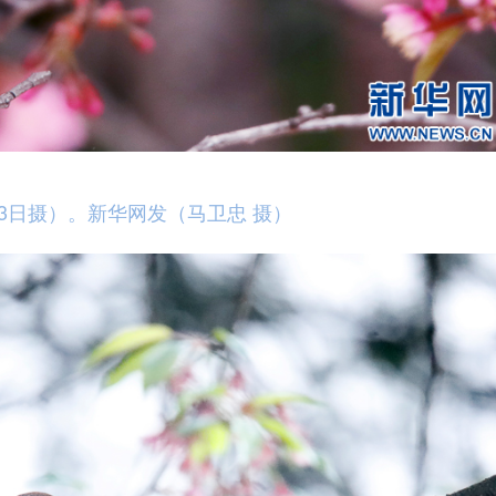
日摄）。新华网发（马卫忠 摄）