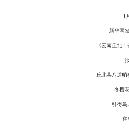
1
新华网
《云南丘北：
丘北县八道哨
冬樱
引得鸟
雀