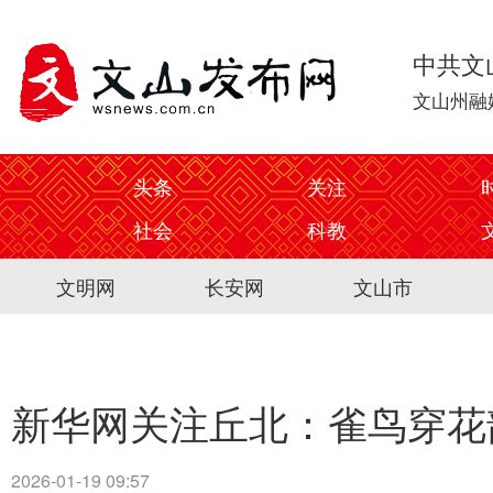
中共文
文山州融
头条
关注
社会
科教
文明网
长安网
文山市
新华网关注丘北：雀鸟穿花
2026-01-19 09:57