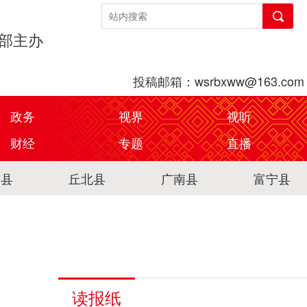
传部主办
投稿邮箱：wsrbxww@163.com
政务
视界
视听
财经
专题
直播
关县
丘北县
广南县
富宁县
读报纸