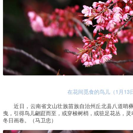
在花间觅食的鸟儿（1月13
近日，云南省文山壮族苗族自治州丘北县八道哨彝
曳，引得鸟儿翩跹而至，或穿梭树梢，或驻足花丛，灵
冬日画卷。（马卫忠）