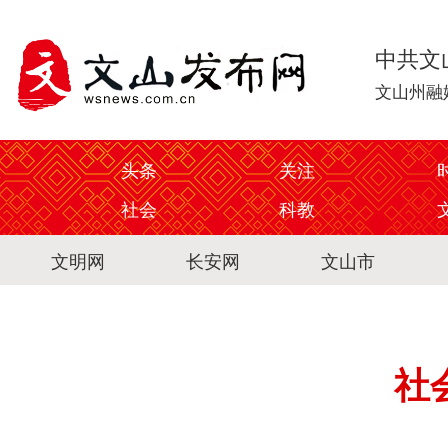
中共文
文山州融
头条
关注
社会
科教
文明网
长安网
文山市
社