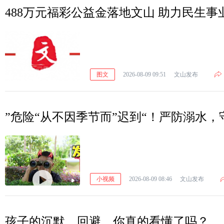
488万元福彩公益金落地文山 助力民生事
图文
2026-08-09 09:51
文山发布
”危险“从不因季节而”迟到“！严防溺水，
小视频
2026-08-09 08:46
文山发布
孩子的沉默、回避，你真的看懂了吗？