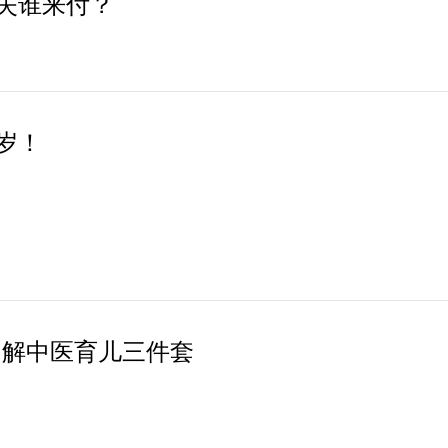
失谁来付？
岁！
了解中医育儿三件套