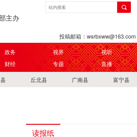
传部主办
投稿邮箱：wsrbxww@163.com
政务
视界
视听
财经
专题
直播
关县
丘北县
广南县
富宁县
读报纸