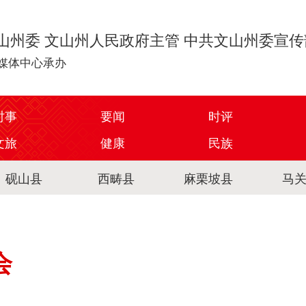
山州委 文山州人民政府主管 中共文山州委宣
媒体中心承办
时事
要闻
时评
文旅
健康
民族
砚山县
西畴县
麻栗坡县
马
会