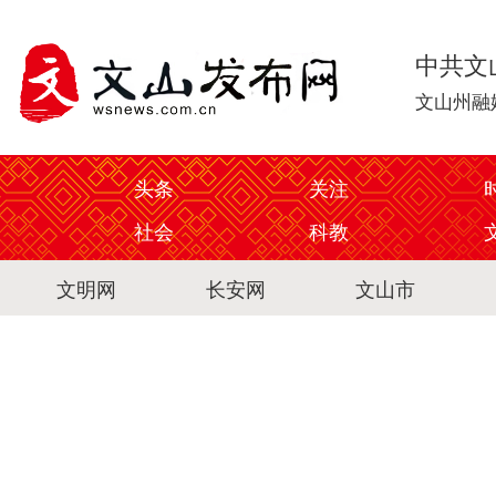
中共文
文山州融
头条
关注
社会
科教
文明网
长安网
文山市