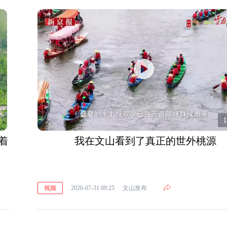
1
着
我在文山看到了真正的世外桃源
视频
2026-07-31 09:25
文山发布