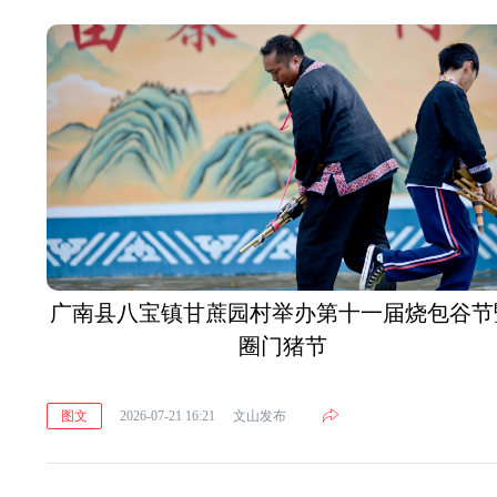
广南县八宝镇甘蔗园村举办第十一届烧包谷节
圈门猪节
图文
2026-07-21 16:21
文山发布