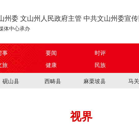
山州委 文山州人民政府主管 中共文山州委宣
媒体中心承办
时事
要闻
时评
文旅
健康
民族
砚山县
西畴县
麻栗坡县
马
视界