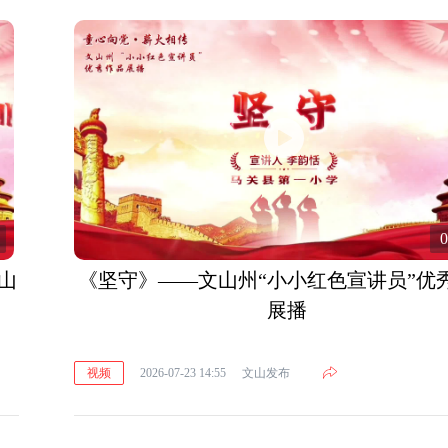
0
山
《坚守》——文山州“小小红色宣讲员”优
展播
视频
2026-07-23 14:55
文山发布