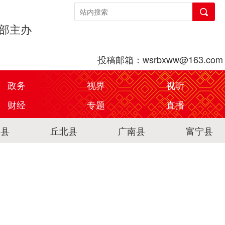
传部主办
投稿邮箱：wsrbxww@163.com
政务
视界
视听
财经
专题
直播
关县
丘北县
广南县
富宁县