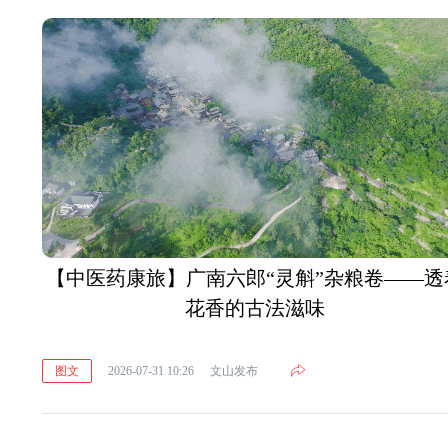
【中医药康旅】广南六郎“灵斛”杂粮卷——透
花香的古法滋味
图文
2026-07-31 10:26
文山发布