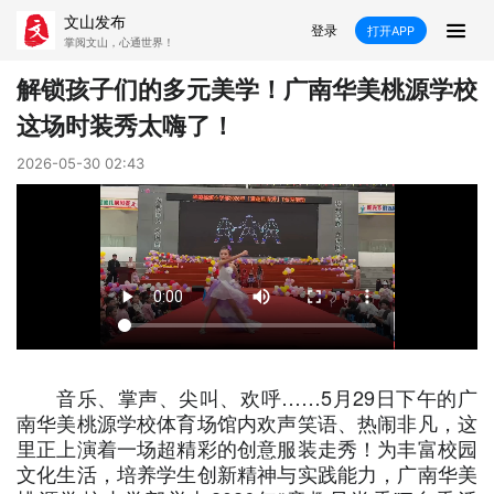
文山发布
登录
打开APP
掌阅文山，心通世界！
新闻
解锁孩子们的多元美学！广南华美桃源学校
这场时装秀太嗨了！
飞卡阅读
推荐
政声
好在文山
2026-05-30 02:43
媒体看文山
直播
时事
专题
康养
社会
科教
经济
民族
商务
县市
文山市
砚山县
西畴县
麻栗坡县
音乐、掌声、尖叫、欢呼……5月29日下午的广
南华美桃源学校体育场馆内欢声笑语、热闹非凡，这
里正上演着一场超精彩的创意服装走秀！为丰富校园
马关县
丘北县
广南县
富宁县
文化生活，培养学生创新精神与实践能力，广南华美