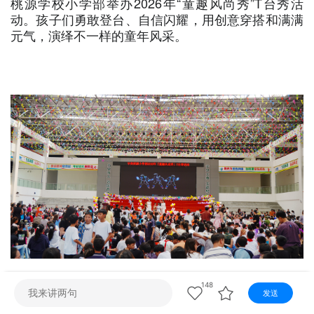
桃源学校小学部举办2026年“童趣风尚秀”T台秀活
视听
动。孩子们勇敢登台、自信闪耀，用创意穿搭和满满
视频快刷
视频点播
阿文工作室
文山新闻
元气，演绎不一样的童年风采。
壮语节目
苗语节目
瑶语节目
148
发送