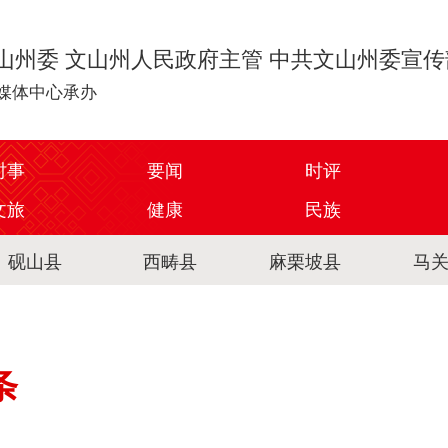
山州委 文山州人民政府主管 中共文山州委宣
媒体中心承办
时事
要闻
时评
文旅
健康
民族
砚山县
西畴县
麻栗坡县
马
条