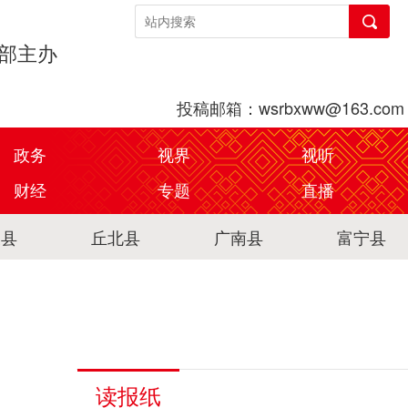
传部主办
投稿邮箱：wsrbxww@163.com
政务
视界
视听
财经
专题
直播
关县
丘北县
广南县
富宁县
读报纸