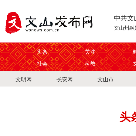
中共文
文山州融
头条
关注
社会
科教
文明网
长安网
文山市
头