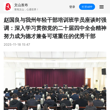
文山发布
登录
打开APP
掌阅文山，心通世界！
新闻
赵国良与我州年轻干部培训班学员座谈时强
调：深入学习贯彻党的二十届四中全会精神
飞卡阅读
推荐
政声
好在文山
努力成为德才兼备可堪重任的优秀干部
媒体看文山
直播
时事
专题
2025-11-18 15:47
康养
社会
科教
经济
民族
商务
县市
文山市
砚山县
西畴县
麻栗坡县
马关县
丘北县
广南县
富宁县