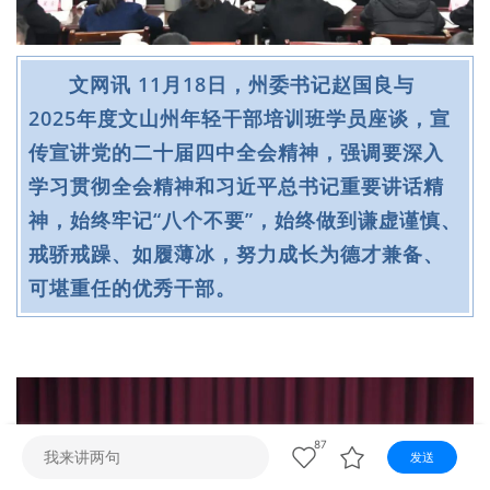
视听
视频快刷
视频点播
阿文工作室
文山新闻
文网讯 11月18日，州委书记赵国良与
壮语节目
苗语节目
瑶语节目
2025年度文山州年轻干部培训班学员座谈，宣
传宣讲党的二十届四中全会精神，强调要深入
学习贯彻全会精神和习近平总书记重要讲话精
神，始终牢记“八个不要”，始终做到谦虚谨慎、
戒骄戒躁、如履薄冰，努力成长为德才兼备、
可堪重任的
优秀干部
。
87
发送