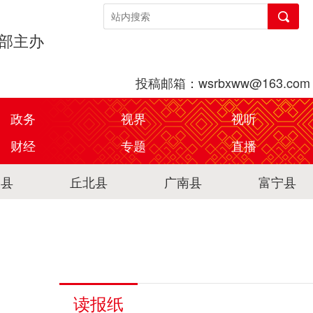
传部主办
投稿邮箱：wsrbxww@163.com
政务
视界
视听
财经
专题
直播
关县
丘北县
广南县
富宁县
读报纸