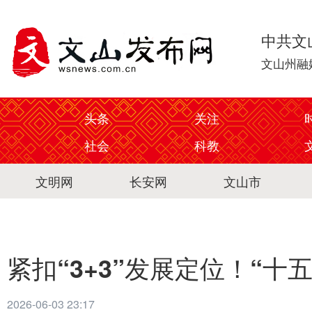
中共文
文山州融
头条
关注
社会
科教
文明网
长安网
文山市
紧扣“3+3”发展定位！“
2026-06-03 23:17