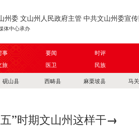
山州委 文山州人民政府主管 中共文山州委宣
媒体中心承办
时事
要闻
时评
文旅
医卫
民族
砚山县
西畴县
麻栗坡县
马
十五五”时期文山州这样干→