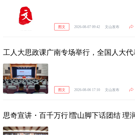
图文
2026-08-07 09:42
文山发布
工人大思政课广南专场举行，全国人大代
图文
2026-08-06 17:10
文山发布
思奇宣讲・百千万行∣雪山脚下话团结 理