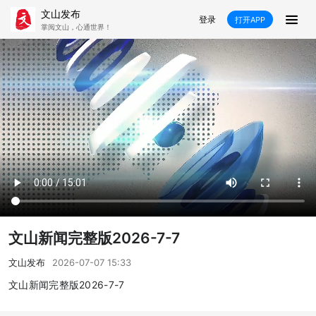
文山发布
登录
打开APP
掌阅文山，心通世界！
新闻
飞卡阅读
推荐
政声
好在文山
媒体看文山
直播
时事
专题
康养
社会
科教
经济
民族
商务
县市
文山新闻完整版2026-7-7
文山市
砚山县
西畴县
麻栗坡县
文山发布
2026-07-07 15:33
马关县
丘北县
广南县
富宁县
文山新闻完整版2026-7-7