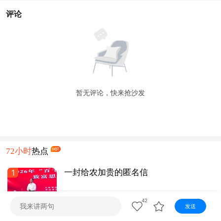
视听
评论
视频快刷
视频点播
阿文工作室
文山新闻
壮语节目
苗语节目
瑶语节目
暂无评论，快来抢沙发
72小时
热点
1
一封给农加贵的匿名信
42
文山发布
20小时前
1.1 万 阅读
发送