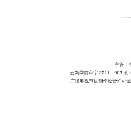
主管：
云新网前审字 2011—003
滇 
广播电视节目制作经营许可证号：