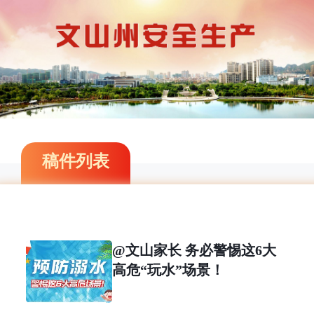
稿件列表
@文山家长 务必警惕这6大
高危“玩水”场景！