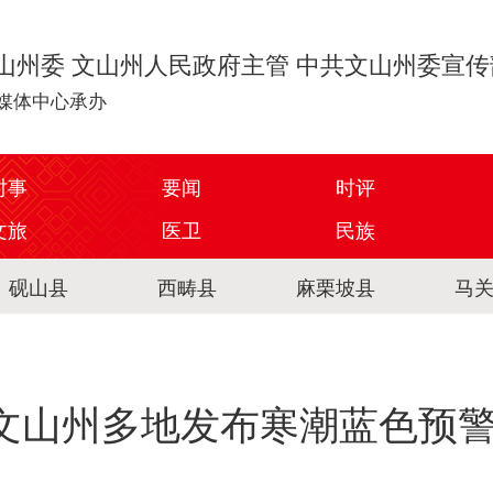
山州委 文山州人民政府主管 中共文山州委宣
媒体中心承办
时事
要闻
时评
文旅
医卫
民族
砚山县
西畴县
麻栗坡县
马
文山州多地发布寒潮蓝色预