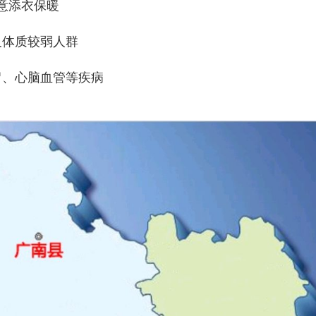
意添衣保暖
及体质较弱人群
冒、心脑血管等疾病