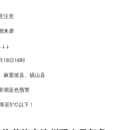
意注意
潮来袭
↓↓↓
月18日16时
、麻栗坡县、砚山县
寒潮蓝色预警
降至5℃以下！