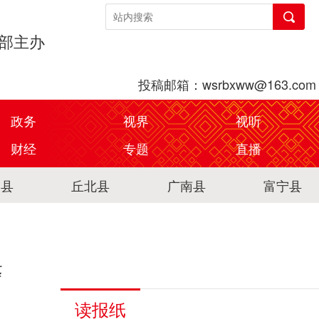
传部主办
投稿邮箱：wsrbxww@163.com
政务
视界
视听
财经
专题
直播
关县
丘北县
广南县
富宁县
警
读报纸